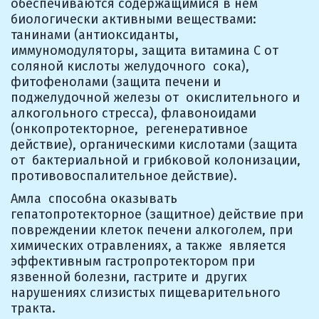
обеспечиваются содержащимися в нём  
биологически активными веществами: 
танинами (антиоксиданты,  
иммуномодуляторы, защита витамина С от 
соляной кислоты желудочного  сока), 
фитофенолами (защита печени и 
поджелудочной железы от  окислительного и 
алкогольного стресса), флавоноидами 
(онкопротекторное,  регенеративное 
действие), органическими кислотами (защита 
от  бактериальной и грибковой колонизации, 
противовоспалительное действие).
Амла  способна оказывать 
гепатопротекторное (защитное) действие при  
повреждении клеток печени алкоголем, при 
химических отравлениях, а также  является 
эффективным гастропротектором при 
язвенной болезни, гастрите и  других 
нарушениях слизистых пищеварительного 
тракта.