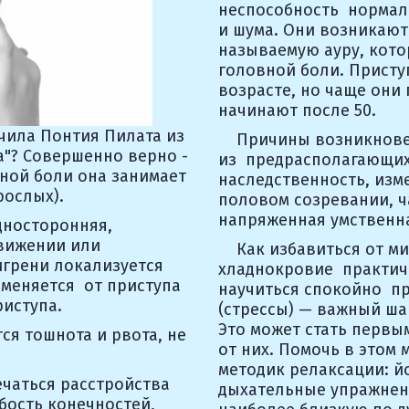
неспособность  нормал
и шума. Они возникают 
называемую ауру, кото
головной боли. Приступ
возрасте, но чаще они п
начинают после 50.
чила Понтия Пилата из 
    Причины возникнове
а"? Совершенно верно - 
из  предрасполагающих
ной боли она занимает 
наследственность, изме
рослых).
половом созревании, ча
напряженная умственна
носторонняя, 
вижении или 
    Как избавиться от м
грени локализуется  
хладнокровие  практич
меняется  от приступа 
научиться спокойно  п
риступа.
(стрессы) — важный ша
Это может стать первым
я тошнота и рвота, не 
от них. Помочь в этом 
методик релаксации: йо
чаться расстройства 
дыхательные упражнени
бость конечностей, 