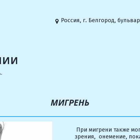
Россия
,
г. Белгород
,
бульвар
ПИИ
.
МИГРЕНЬ
 При мигрени также могут иногда встречаться расстройства 
зрения,  онемение, пок