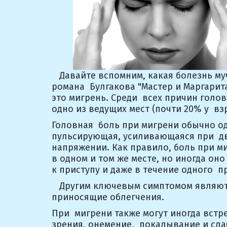
   Давайте вспомним, какая болезнь му
романа  Булгакова "Мастер и Маргарит
это мигрень. Среди  всех причин голов
одно из ведущих мест (почти 20% у  вз
Головная  боль при мигрени обычно од
пульсирующая, усиливающаяся при  д
напряжении. Как правило, боль при ми
в одном и том же месте, но иногда оно 
к приступу и даже в течение одного  п
   Другим ключевым симптомом являютс
приносящие облегчения.
При  мигрени также могут иногда встре
зрения, онемение,  покалывание и сла