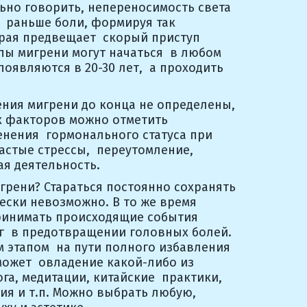
ьно говорить, непереносимость света 
 раньше боли, формируя так 
рая предвещает  скорый приступ 
ы мигрени могут начаться  в любом 
оявляются в 20-30 лет,  а проходить 
ния мигрени до конца не определены, 
 факторов можно отметить 
нения  гормонального статуса при 
стые стрессы,  переутомление, 
я деятельность.
игрени? Стараться постоянно сохранять 
ески невозможно. В то же время 
ринимать происходящие события 
г  в предотвращении головных болей. 
 этапом  на пути полного избавления 
может  овладение какой-либо из 
га, медитации, китайские  практики, 
я и т.п. Можно выбрать любую,  