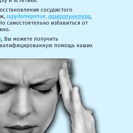
ху и эстетике.
восстановления сосудистого 
ж, 
гирудотерапия
,
лазеропунктура
, 
 Но самостоятельно избавиться от 
жно. 
р
, Вы можете получить 
валифицированную помощь наших 