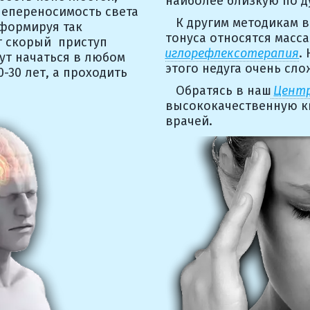
наиболее близкую по ду
епереносимость света 
   К другим методикам 
формируя так 
тонуса относятся масса
 скорый  приступ 
иглорефлексотерапия
.
т начаться в любом  
этого недуга очень сло
30 лет, а проходить  
   Обратясь в наш
Цент
высококачественную к
врачей. 